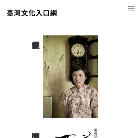
跳
打
到
開
主
選
要
THE
單
內
容
區
塊
Culture
of
Taiwan